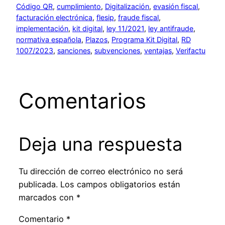
Código QR
, 
cumplimiento
, 
Digitalización
, 
evasión fiscal
, 
facturación electrónica
, 
flesip
, 
fraude fiscal
, 
implementación
, 
kit digital
, 
ley 11/2021
, 
ley antifraude
, 
normativa española
, 
Plazos
, 
Programa Kit Digital
, 
RD
1007/2023
, 
sanciones
, 
subvenciones
, 
ventajas
, 
Verifactu
Comentarios
Deja una respuesta
Tu dirección de correo electrónico no será
publicada.
Los campos obligatorios están
marcados con
*
Comentario
*