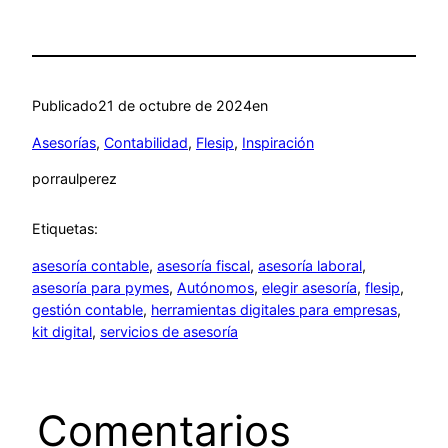
Publicado
21 de octubre de 2024
en
Asesorías
, 
Contabilidad
, 
Flesip
, 
Inspiración
por
raulperez
Etiquetas:
asesoría contable
, 
asesoría fiscal
, 
asesoría laboral
, 
asesoría para pymes
, 
Autónomos
, 
elegir asesoría
, 
flesip
, 
gestión contable
, 
herramientas digitales para empresas
, 
kit digital
, 
servicios de asesoría
Comentarios