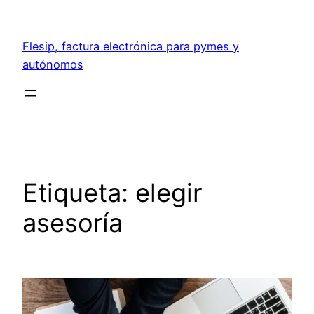
Saltar
al
Flesip, factura electrónica para pymes y
contenido
autónomos
Etiqueta:
elegir
asesoría