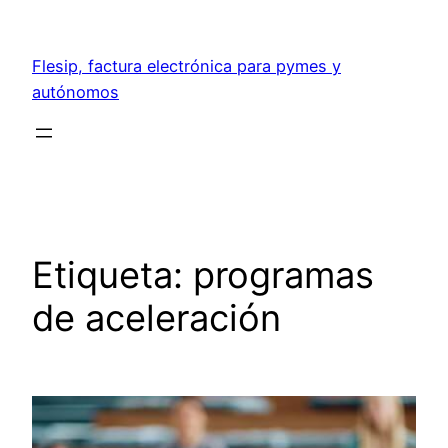
Saltar
al
Flesip, factura electrónica para pymes y
contenido
autónomos
Etiqueta:
programas
de aceleración