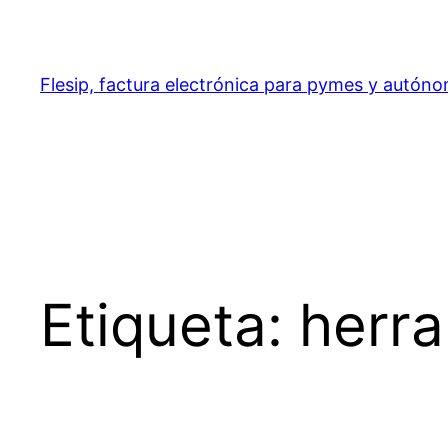
Saltar
al
contenido
Flesip, factura electrónica para pymes y autón
Etiqueta:
herra