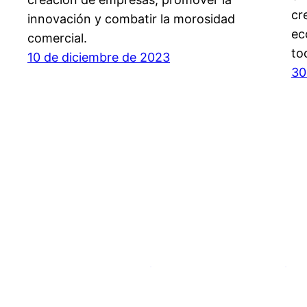
cr
innovación y combatir la morosidad
ec
comercial.
to
10 de diciembre de 2023
30
Flesip, factura electrónica para pymes y autón