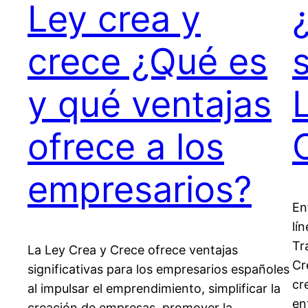
Ley crea y
crece ¿Qué es
y qué ventajas
ofrece a los
empresarios?
En
lí
Tr
La Ley Crea y Crece ofrece ventajas
Cr
significativas para los empresarios españoles
cr
al impulsar el emprendimiento, simplificar la
en
creación de empresas, promover la