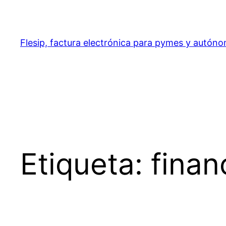
Saltar
al
contenido
Flesip, factura electrónica para pymes y autón
Etiqueta:
finan