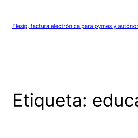
Saltar
al
contenido
Flesip, factura electrónica para pymes y autón
Etiqueta:
educa