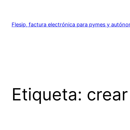
Saltar
al
contenido
Flesip, factura electrónica para pymes y autón
Etiqueta:
crea