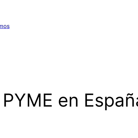
omos
r PYME en Españ