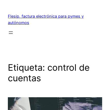
Saltar
al
Flesip, factura electrónica para pymes y
contenido
autónomos
Etiqueta:
control de
cuentas