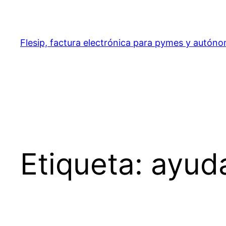
Saltar
al
contenido
Flesip, factura electrónica para pymes y autón
Etiqueta:
ayud