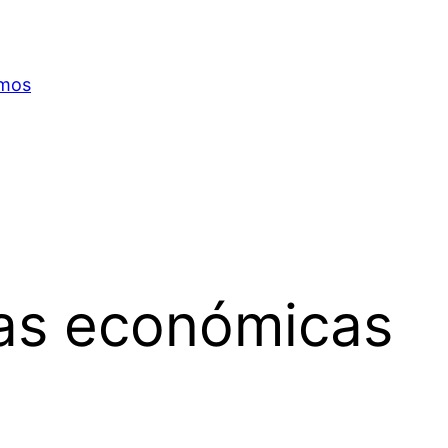
omos
as económicas