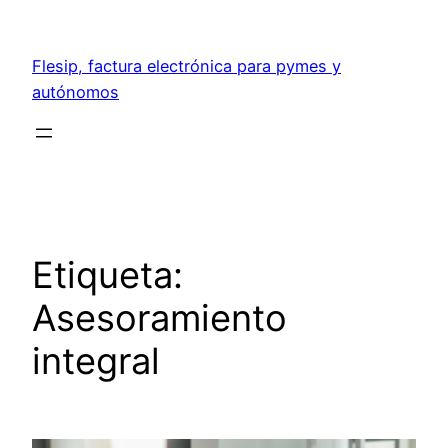
Saltar
al
Flesip, factura electrónica para pymes y
contenido
autónomos
Etiqueta:
Asesoramiento
integral